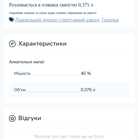
Розливається в пляшки ємністю 0,375 л
*виробник залишає за собою право змінити зображення на ємності
Львівський лікеро-горілчаний завод
,
Горілка
Характеристики
Алкогольні напої
Міцність
40 %
Об'єм
0,375 л
Відгуки
Відгуків про цей товар ще не було.