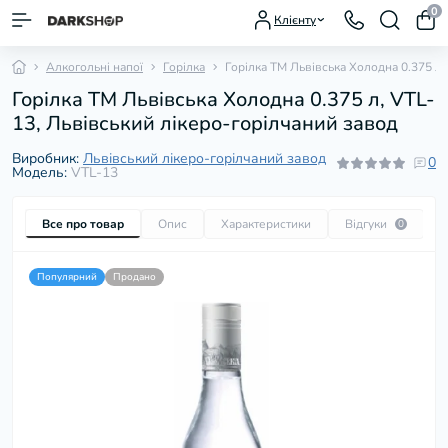
0
Клієнту
Алкогольні напої
Горілка
Горілка ТМ Львівська Холодна 0.375 л
Горілка ТМ Львівська Холодна 0.375 л, VTL-
13, Львівський лікеро-горілчаний завод
Виробник:
Львівський лікеро-горілчаний завод
0
Модель:
VTL-13
Все про товар
Опис
Характеристики
Відгуки
П
0
Популярний
Продано