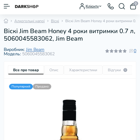
0
Клієнту
Алкогольні напої
Віскі
Віскі Jim Beam Honey 4 роки витримки 0.7 
Віскі Jim Beam Honey 4 роки витримки 0.7 л,
5060045583062, Jim Beam
Виробник:
Jim Beam
0
Модель:
5060045583062
Все про товар
Опис
Характеристики
Відгуки
П
0
Популярний
Продано