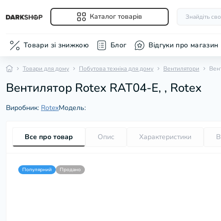
Каталог товарів
Товари зі знижкою
Блог
Відгуки про магазин
Товари для дому
Побутова техніка для дому
Вентилятори
Вен
Шліфувальні 
машини (болг
Вентилятор Rotex RAT04-E, , Rotex
Виробник:
Rotex
Модель:
Все про товар
Опис
Характеристики
В
Популярний
Продано