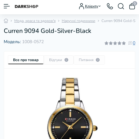
0
Клієнту
Мода, краса та здоров'я
Наручні годинники
Сurren 9094 Gold-Silv
Сurren 9094 Gold-Silver-Black
Модель:
1008-0572
0
Все про товар
Відгуки
Питання
0
0