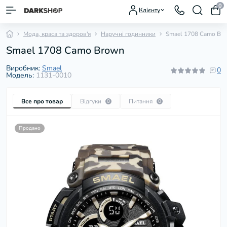
0
Клієнту
Мода, краса та здоров'я
Наручні годинники
Smael 1708 Camo Br
Smael 1708 Camo Brown
Виробник:
Smael
0
Модель:
1131-0010
Все про товар
Відгуки
Питання
0
0
Продано