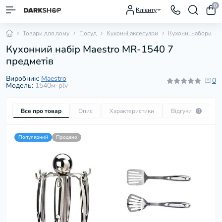
0
Клієнту
Товари для дому
Посуд
Кухонні аксесуари
Кухонні набори
Кухонний набір Maestro MR-1540 7
предметів
Виробник:
Maestro
0
Модель:
1540м-plv
Все про товар
Опис
Характеристики
Відгуки
П
0
Популярний
Продано