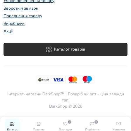
Умови повернення товару
Зворотній зв’язок
Повернення товару
Виробники
Акції
Каталог товарів
Інтернет-магазин DarkShop™ | Роздріб чи опт - ціна завжди
топ!
DarkShop © 2026
0
0
Каталог
Головна
Закладки
Порівняти
Контакти