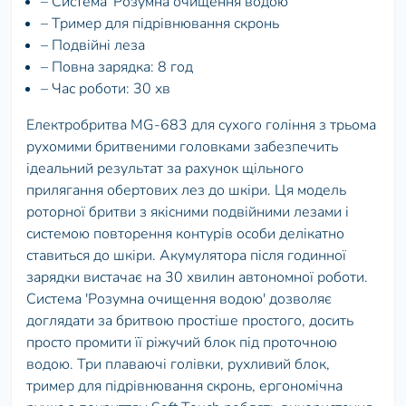
– Система 'Розумна очищення водою'
– Тример для підрівнювання скронь
– Подвійні леза
– Повна зарядка: 8 год
– Час роботи: 30 хв
Електробритва MG-683 для сухого гоління з трьома
рухомими бритвеними головками забезпечить
ідеальний результат за рахунок щільного
прилягання обертових лез до шкіри. Ця модель
роторної бритви з якісними подвійними лезами і
системою повторення контурів особи делікатно
ставиться до шкіри. Акумулятора після годинної
зарядки вистачає на 30 хвилин автономної роботи.
Система 'Розумна очищення водою' дозволяє
доглядати за бритвою простіше простого, досить
просто промити її ріжучий блок під проточною
водою. Три плаваючі голівки, рухливий блок,
тример для підрівнювання скронь, ергономічна