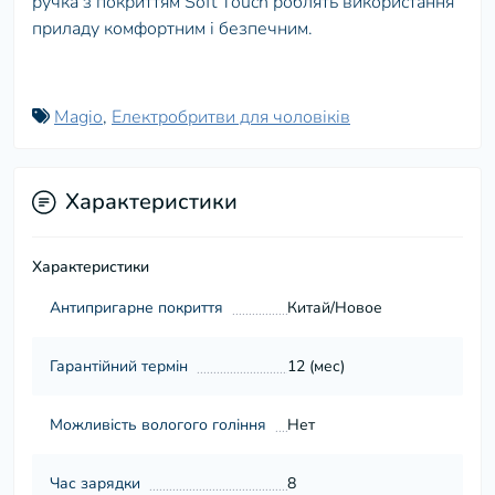
ручка з покриттям Soft Touch роблять використання
приладу комфортним і безпечним.
Magio
,
Електробритви для чоловіків
Характеристики
Характеристики
Антипригарне покриття
Китай/Новое
Гарантійний термін
12 (мес)
Можливість вологого гоління
Нет
Час зарядки
8