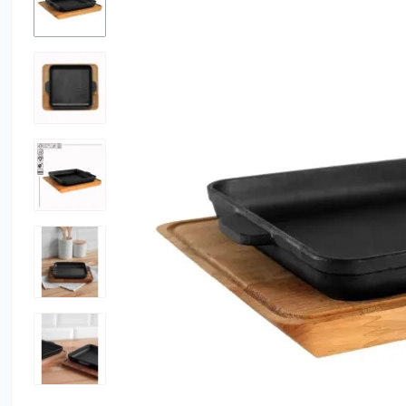
Утюги
Фены
Электробрит