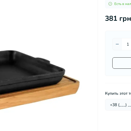
Микроволновые печи
Есть в на
Миксеры
Мультиварки
381 грн
вы для мужчин
Мясорубки
Настольные плиты
Пароварки
Пароварки, скороварки,
соковарки
Соковыжималки
Сушилки для овощей и фруктов
Тостеры
Фритюрницы
Хлебопечки
Купить этот т
Электрические печи
Электрочайники