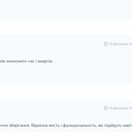
15 февраля 2
яє економити час і енергію.
15 февраля 2
е зберігання. Відмінна якість і функціональність, які підійдуть наві