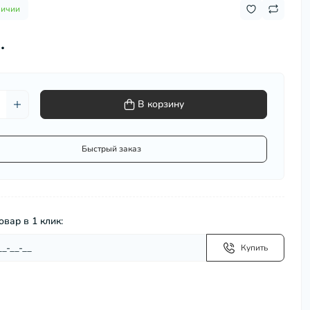
личии
Сковороды, сотейники
Столовая посуда
.
Столовые приборы
Термокружки
Термосумки
Термосы
В корзину
Турки для кофе (джезвы)
Фондюшницы
Быстрый заказ
Формы для запекания, противни
Хранение и упаковка
Чайники
овар в 1 клик:
Купить