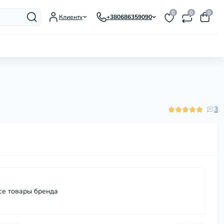
0
0
0
Клиенту
+380686359090
Гусятницы, утятницы, жаровни
Заварники для чая и кофе
Казаны, котелки
3
Кастрюли
Ковши и молочники
Кофеварки гейзерные
Кухонные аксессуары
Кухонные мойки
Кухонные ножи и
принадлежности
се товары бренда
Мармиты
Миски
Наборы посуды