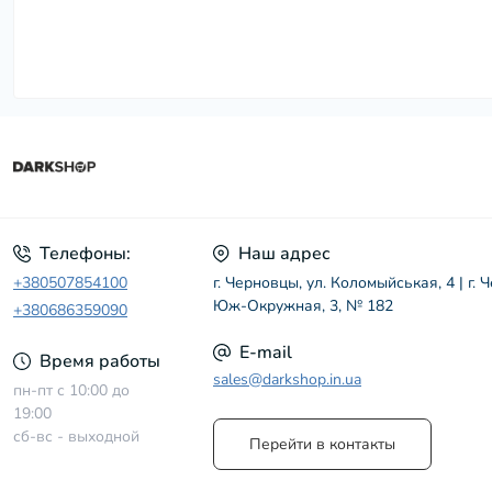
Телефоны:
Наш адрес
+380507854100
г. Черновцы, ул. Коломыйськая, 4 | г. 
Юж-Окружная, 3, № 182
+380686359090
E-mail
Время работы
sales@darkshop.in.ua
пн-пт с 10:00 до
19:00
сб-вс - выходной
Перейти в контакты