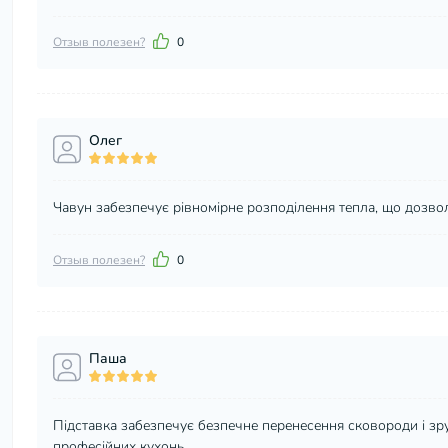
Отзыв полезен?
0
Олег
Чавун забезпечує рівномірне розподілення тепла, що дозвол
Отзыв полезен?
0
Паша
Підставка забезпечує безпечне перенесення сковороди і зручн
професійних кухонь.