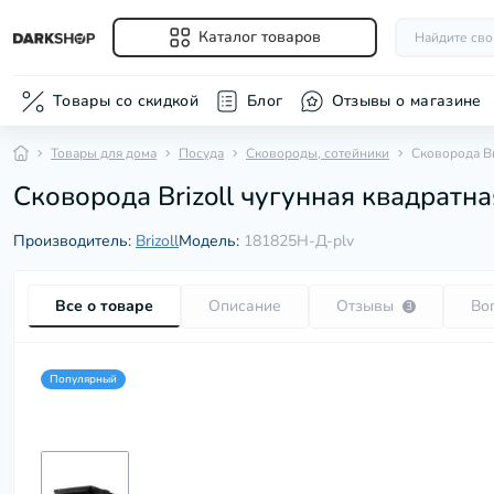
Каталог товаров
Товары со скидкой
Блог
Отзывы о магазине
Товары для дома
Посудa
Сковороды, сотейники
Сковорода Br
Аксессуары
Шлифовальн
полироваль
Сковорода Brizoll чугунная квадратн
Ванночки для
(болгарки)
Вентиляторы
Производитель:
Brizoll
Модель:
181825Н-Д-plv
Весы наполь
Для укладки 
Массажеры
Все о товаре
Описание
Отзывы
Во
3
Машинки для
триммеры
Обогревател
Популярный
Отпаривател
Очистители в
Пылесосы
Увлажнители