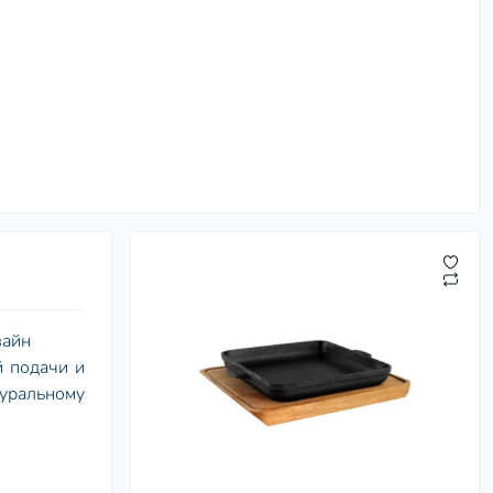
зайн
й подачи и
уральному