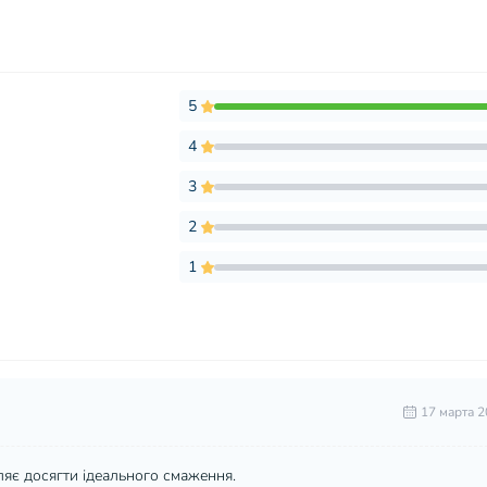
5
4
3
2
1
17 марта 2
ляє досягти ідеального смаження.