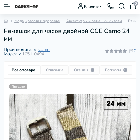
0
Клиенту
Мода, красота и здоровье
Аксессуары и ремешки к часам
Ремеш
Ремешок для часов двойной CCE Camo 24
мм
Производитель:
Camo
0
Модель:
1051-0494
Все о товаре
Описание
Отзывы
Вопросы
0
0
Продано