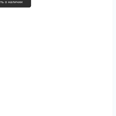
ть о наличии
Сковороды, сотейники
Столовая посуда
Столовые приборы
Термокружки
Термосумки
Термосы
Турки для кофе (джезвы)
Фондюшницы
Формы для запекания, противни
Хранение и упаковка
Чайники