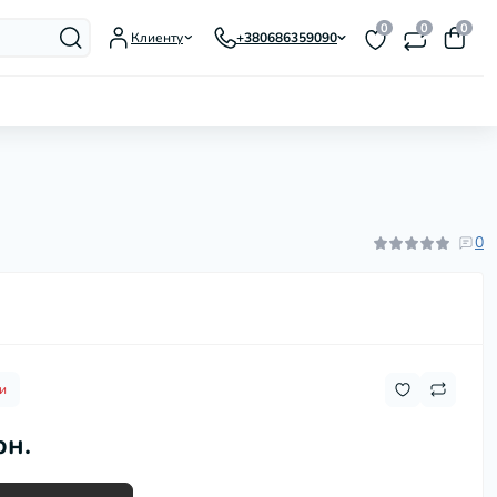
0
0
0
Клиенту
+380686359090
Гусятницы, утятницы, жаровни
Заварники для чая и кофе
Казаны, котелки
0
Кастрюли
Ковши и молочники
Кофеварки гейзерные
Кухонные аксессуары
Кухонные мойки
Кухонные ножи и
и
принадлежности
рн.
Мармиты
Миски
Наборы посуды