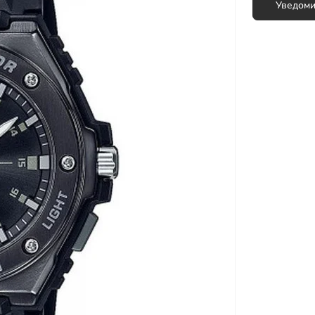
Микроволновые печи
Уведоми
Миксеры
Мультиварки
вы для мужчин
Мясорубки
Настольные плиты
Пароварки
Пароварки, скороварки,
соковарки
Соковыжималки
Сушилки для овощей и фруктов
Тостеры
Фритюрницы
Хлебопечки
Электрические печи
Электрочайники