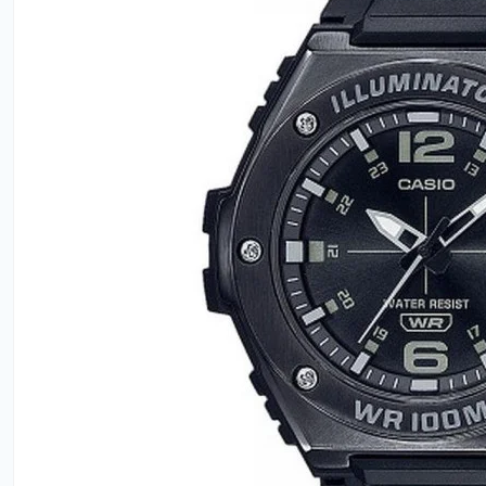
Утюги
Фены
Электробрит