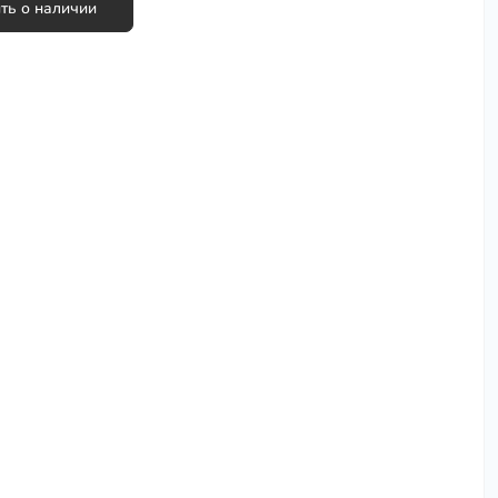
ть о наличии
Сковороды, сотейники
Столовая посуда
Столовые приборы
Термокружки
Термосумки
Термосы
Турки для кофе (джезвы)
Фондюшницы
Формы для запекания, противни
Хранение и упаковка
Чайники