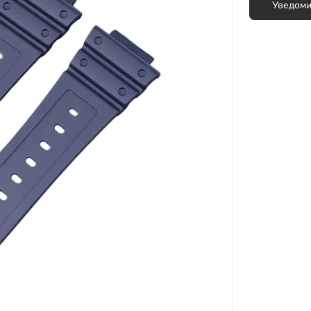
Микроволновые печи
Уведоми
Миксеры
Мультиварки
вы для мужчин
Мясорубки
Настольные плиты
Пароварки
Пароварки, скороварки,
соковарки
Соковыжималки
Сушилки для овощей и фруктов
Тостеры
Фритюрницы
Хлебопечки
Электрические печи
Электрочайники