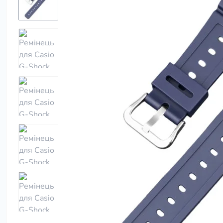
Утюги
Фены
Электробрит