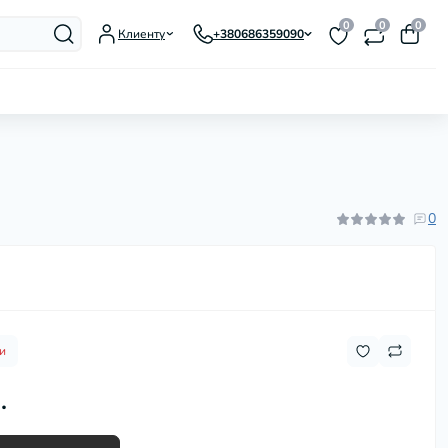
0
0
0
Клиенту
+380686359090
Гусятницы, утятницы, жаровни
Заварники для чая и кофе
Казаны, котелки
0
Кастрюли
Ковши и молочники
Кофеварки гейзерные
Кухонные аксессуары
Кухонные мойки
Кухонные ножи и
и
принадлежности
.
Мармиты
Миски
Наборы посуды