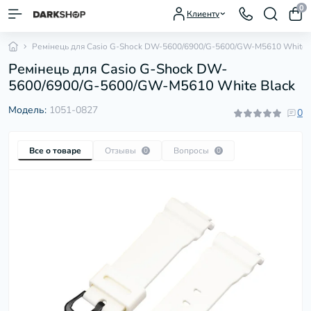
0
Клиенту
Ремінець для Casio G-Shock DW-5600/6900/G-5600/GW-M5610 White 
Ремінець для Casio G-Shock DW-
5600/6900/G-5600/GW-M5610 White Black
Модель:
1051-0827
0
Все о товаре
Отзывы
Вопросы
0
0