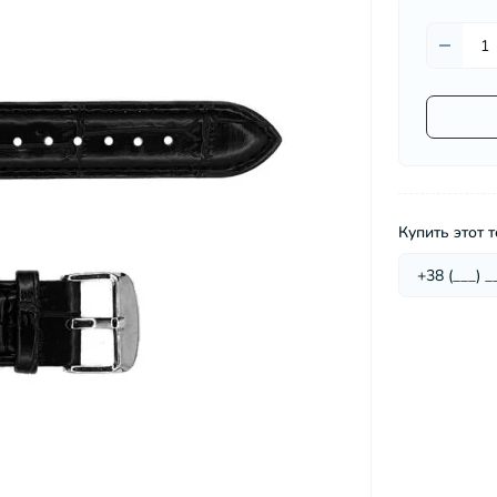
Микроволновые печи
Миксеры
Мультиварки
вы для мужчин
Мясорубки
Настольные плиты
Пароварки
Пароварки, скороварки,
соковарки
Соковыжималки
Купить этот т
Сушилки для овощей и фруктов
Тостеры
Фритюрницы
Хлебопечки
Электрические печи
Электрочайники