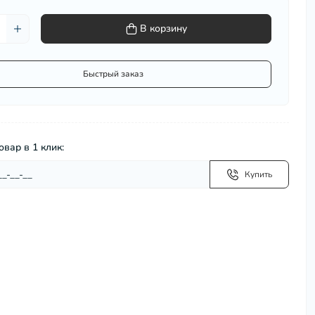
Сковороды, сотейники
В корзину
Столовая посуда
Столовые приборы
Термокружки
Быстрый заказ
Термосумки
Термосы
Турки для кофе (джезвы)
Фондюшницы
овар в 1 клик:
Формы для запекания, противни
Хранение и упаковка
Купить
Чайники