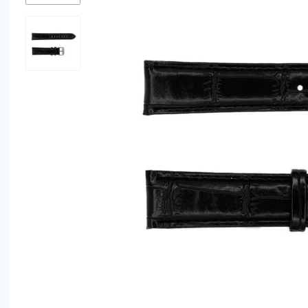
Утюги
Фены
Электробрит