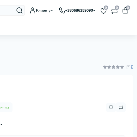
0
0
0
Клиенту
+380686359090
Гусятницы, утятницы, жаровни
Заварники для чая и кофе
Казаны, котелки
0
Кастрюли
Ковши и молочники
Кофеварки гейзерные
Кухонные аксессуары
Кухонные мойки
Кухонные ножи и
личии
принадлежности
.
Мармиты
Миски
Наборы посуды