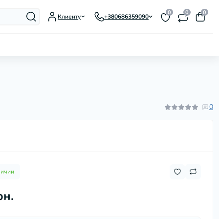
0
0
0
Клиенту
+380686359090
Гусятницы, утятницы, жаровни
Заварники для чая и кофе
Казаны, котелки
0
Кастрюли
Ковши и молочники
Кофеварки гейзерные
Кухонные аксессуары
Кухонные мойки
Кухонные ножи и
личии
принадлежности
рн.
Мармиты
Миски
Наборы посуды