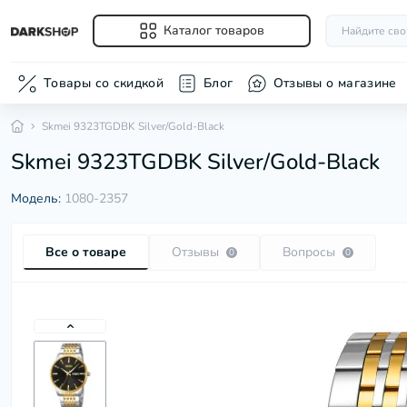
Каталог товаров
Товары со скидкой
Блог
Отзывы о магазине
Skmei 9323TGDBK Silver/Gold-Black
Аксессуары
Шлифовальн
полироваль
Skmei 9323TGDBK Silver/Gold-Black
Ванночки для
(болгарки)
Вентиляторы
Модель:
1080-2357
Весы наполь
Для укладки 
Массажеры
Все о товаре
Отзывы
Вопросы
0
0
Машинки для
триммеры
Обогревател
Отпаривател
Очистители в
Пылесосы
Увлажнители