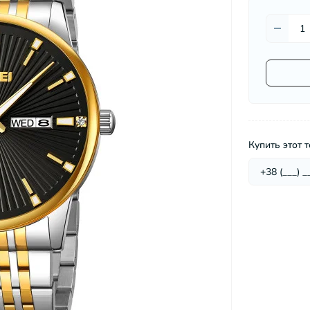
Микроволновые печи
Миксеры
Мультиварки
вы для мужчин
Мясорубки
Настольные плиты
Пароварки
Пароварки, скороварки,
соковарки
Соковыжималки
Купить этот т
Сушилки для овощей и фруктов
Тостеры
Фритюрницы
Хлебопечки
Электрические печи
Электрочайники