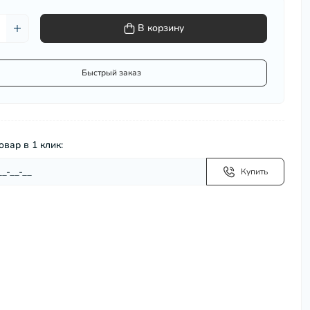
Сковороды, сотейники
В корзину
Столовая посуда
Столовые приборы
Термокружки
Быстрый заказ
Термосумки
Термосы
Турки для кофе (джезвы)
Фондюшницы
овар в 1 клик:
Формы для запекания, противни
Хранение и упаковка
Купить
Чайники