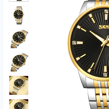
Утюги
Фены
Электробрит