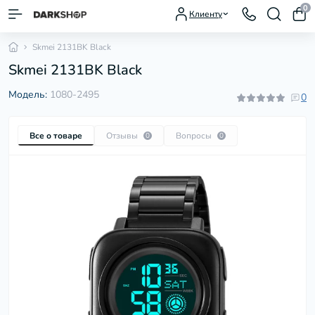
0
Клиенту
Skmei 2131BK Black
Skmei 2131BK Black
Модель:
1080-2495
0
Все о товаре
Отзывы
Вопросы
0
0