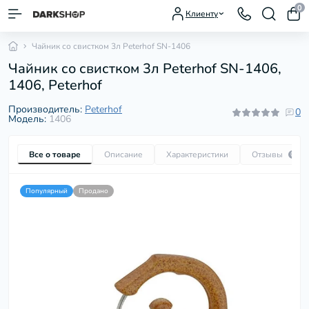
0
Клиенту
Чайник со свистком 3л Peterhof SN-1406
Чайник со свистком 3л Peterhof SN-1406,
1406, Peterhof
Производитель:
Peterhof
0
Модель:
1406
Все о товаре
Описание
Характеристики
Отзывы
0
Популярный
Продано