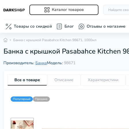
Каталог товаров
Товары со скидкой
Блог
Отзывы о магазине
Банка с крышкой Pasabahce Kitchen 98671, 1000мл
Аксессуары
Шлифовальн
полироваль
Банка с крышкой Pasabahce Kitchen 9
Ванночки для
(болгарки)
Вентиляторы
Производитель:
Банка
Модель:
98671
Весы наполь
Для укладки 
Массажеры
Все о товаре
Описание
Характеристики
Машинки для
триммеры
Обогревател
Популярный
Продано
Отпаривател
Очистители в
Пылесосы
Увлажнители