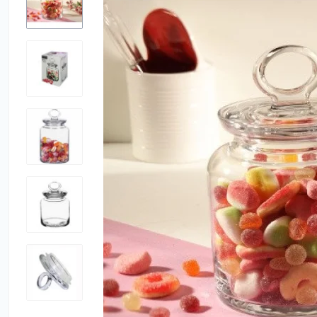
Утюги
Фены
Электробрит