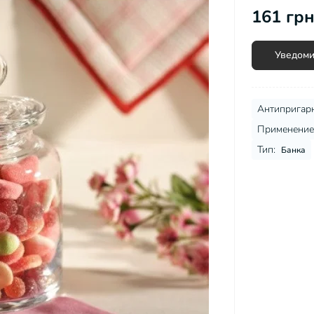
Микроволновые печи
161 грн
Миксеры
Мультиварки
вы для мужчин
Мясорубки
Уведоми
Настольные плиты
Пароварки
Пароварки, скороварки,
Антипригарн
соковарки
Применение
Соковыжималки
Тип:
Банка
Сушилки для овощей и фруктов
Тостеры
Фритюрницы
Хлебопечки
Электрические печи
Электрочайники