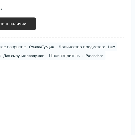
.
Сковороды, сотейники
Столовая посуда
Столовые приборы
ть о наличии
Термокружки
Термосумки
Термосы
ое покрытие:
Количество предметов:
Стекло/Турция
1 шт
Турки для кофе (джезвы)
:
Производитель :
Для сыпучих продуктов
Pasabahce
Фондюшницы
Формы для запекания, противни
Хранение и упаковка
Чайники