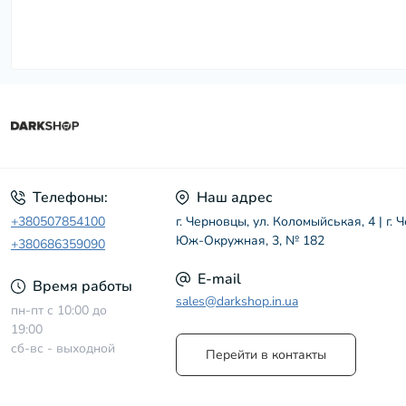
Телефоны:
Наш адрес
+380507854100
г. Черновцы, ул. Коломыйськая, 4 | г. 
Юж-Окружная, 3, № 182
+380686359090
E-mail
Время работы
sales@darkshop.in.ua
пн-пт с 10:00 до
19:00
сб-вс - выходной
Перейти в контакты