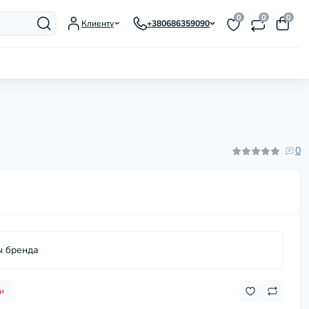
0
0
0
Клиенту
+380686359090
Гусятницы, утятницы, жаровни
Заварники для чая и кофе
Казаны, котелки
0
Кастрюли
Ковши и молочники
Кофеварки гейзерные
Кухонные аксессуары
Кухонные мойки
Кухонные ножи и
ы бренда
принадлежности
Мармиты
Миски
и
Наборы посуды