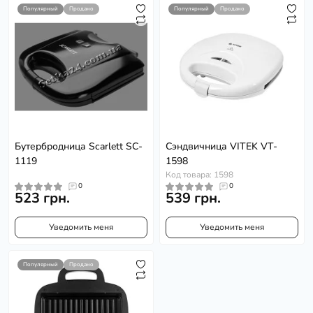
Популярный
Продано
Популярный
Продано
Бутербродница Scarlett SC-
Сэндвичница VITEK VT-
1119
1598
Код товара: 1598
0
0
523 грн.
539 грн.
Уведомить меня
Уведомить меня
Популярный
Продано