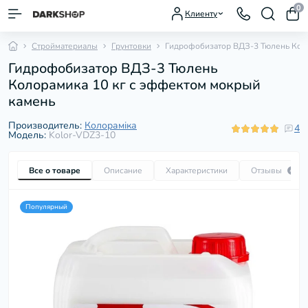
0
Клиенту
Стройматериалы
Грунтовки
Гидрофобизатор ВДЗ-3 Тюлень Коло
Гидрофобизатор ВДЗ-3 Тюлень
Колорамика 10 кг с эффектом мокрый
камень
Производитель:
Колораміка
4
Модель:
Kolor-VDZ3-10
Все о товаре
Описание
Характеристики
Отзывы
4
Популярный